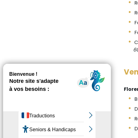
R
R
F
F
C
6
Ven
Flore
B
D
R
D