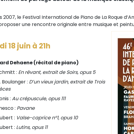
s 2007, le Festival International de Piano de La Roque d’
proposer une rencontre originale entre musique et peintur
i 18 juin à 21h
rd Dehaene (récital de piano)
chmitt :
En rêvant, extrait de Soirs, opus 5
. Boulanger :
D’un vieux jardin, extrait de Trois
ièces
nis :
Au crépuscule, opus 111
nesco :
Pavane
ubert :
Valse-caprice n°1, opus 10
ubert :
Lutins, opus 11