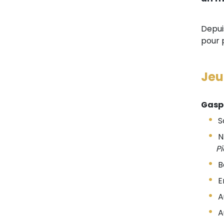
Depui
pour 
Jeud
Gaspa
S
N
P
Bo
E
A
A