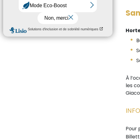
Sam
Horte
B
S
S
À l’o
les c
Giaco
INF
Pour 
Billet