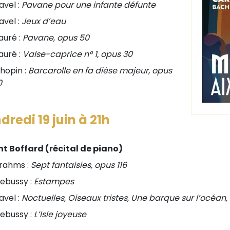
avel :
Pavane pour une infante défunte
avel :
Jeux d’eau
auré :
Pavane, opus 50
auré :
Valse-caprice n° 1, opus 30
hopin :
Barcarolle en fa dièse majeur, opus
0
dredi 19 juin à 21h
nt Boffard (récital de piano)
rahms :
Sept fantaisies, opus 116
ebussy :
Estampes
avel :
Noctuelles, Oiseaux tristes, Une barque sur l’océan, 
ebussy :
L’Isle joyeuse