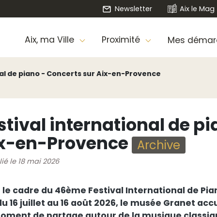
Newsletter
Aix le Mag
Aix, ma Ville
Proximité
Mes démar
nal de piano - Concerts sur Aix-en-Provence
stival international de p
x-en-Provence
Archive
lié le 18 mai 2026
 le cadre du 46ème Festival International de Pia
du 16 juillet au 16 août 2026, le musée Granet accu
oment de partage autour de la musique classiq