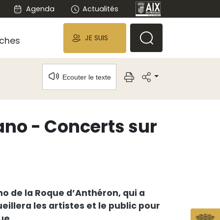
Agenda
Actualités
JE SUIS
ches
Ecouter le texte
iano - Concerts sur
no de la Roque d’Anthéron, qui a
eillera les artistes et le public pour
ue.