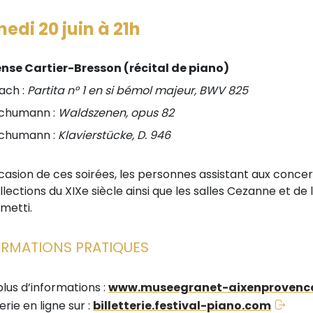
edi 20 juin à 21h
nse Cartier-Bresson (récital de piano)
ach :
Partita n° 1 en si bémol majeur, BWV 825
chumann :
Waldszenen, opus 82
chumann :
Klavierstücke, D. 946
ccasion de ces soirées, les personnes assistant aux conce
ollections du XIXe siècle ainsi que les salles Cezanne et d
metti.
ORMATIONS PRATIQUES
plus d’informations :
www.museegranet-aixenprovence
terie en ligne sur :
billetterie.festival-piano.com