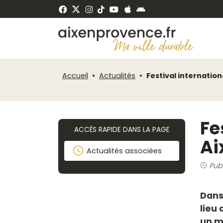
Fenêtre
Panneau de gestion des cookies
de
ermer
chat
Accueil
Actualités
Festival internatio
Fe
ACCÈS RAPIDE DANS LA PAGE
Ai
Actualités associées
Pub
Dans
lieu 
un m