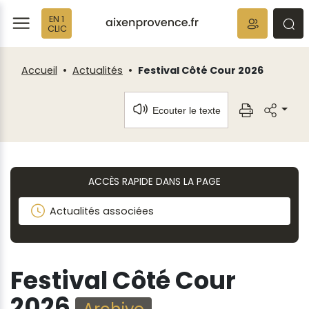
Fenêtre
Panneau de gestion des cookies
EN 1
de
ermer
rmer
rmer
CLIC
chat
Accueil
Actualités
Festival Côté Cour 2026
Ecouter le texte
ACCÈS RAPIDE DANS LA PAGE
Actualités associées
Festival Côté Cour
2026