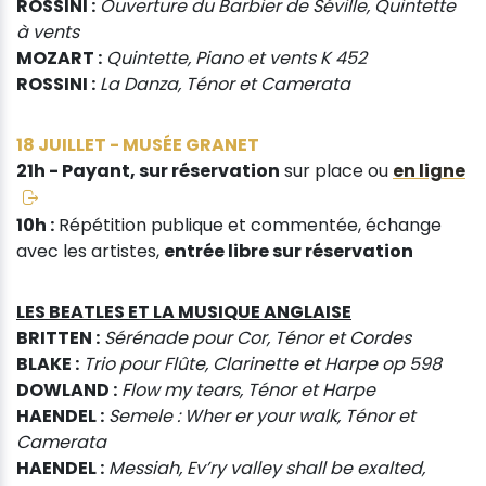
ROSSINI :
Ouverture du Barbier de Séville, Quintette
à vents
MOZART :
Quintette, Piano et vents K 452
ROSSINI :
La Danza, Ténor et Camerata
18 JUILLET - MUSÉE GRANET
21h - Payant, sur réservation
sur place ou
en ligne
10h :
Répétition publique et commentée, échange
avec les artistes,
entrée libre sur réservation
LES BEATLES ET LA MUSIQUE ANGLAISE
BRITTEN :
Sérénade pour Cor, Ténor et Cordes
BLAKE :
Trio pour Flûte, Clarinette et Harpe op 598
DOWLAND :
Flow my tears, Ténor et Harpe
HAENDEL :
Semele : Wher er your walk, Ténor et
Camerata
HAENDEL :
Messiah, Evʼry valley shall be exalted,