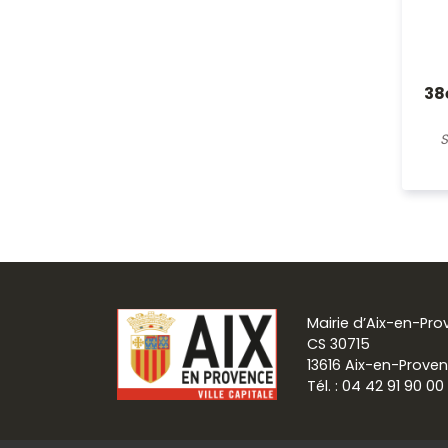
38
S
Mairie d’Aix-en-Pr
CS 30715
13616 Aix-en-Prove
Tél. : 04 42 91 90 00