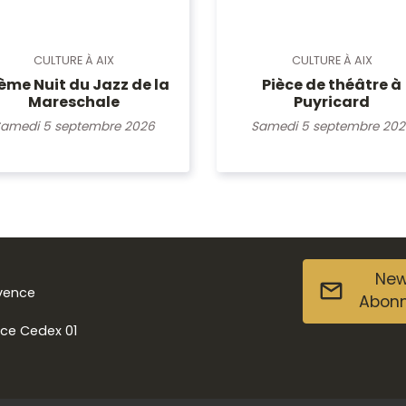
CULTURE À AIX
CULTURE À AIX
ème Nuit du Jazz de la
Pièce de théâtre à
Mareschale
Puyricard
amedi 5 septembre 2026
Samedi 5 septembre 20
New
ovence
Abon
nce Cedex 01