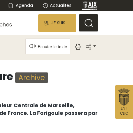
Agenda
Actualités
JE SUIS
ches
Ecouter le texte
are
Archive
ieur Centrale de Marseille,
EN 1
de France. La Farigoule passera par
CLIC