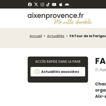
Fenêtre
Panneau de gestion des cookies
de
ermer
chat
Accueil
Actualités
FATour de la Farigo
FA
ACCÈS RAPIDE DANS LA PAGE
Pub
Actualités associées
Chaq
orga
Aix-