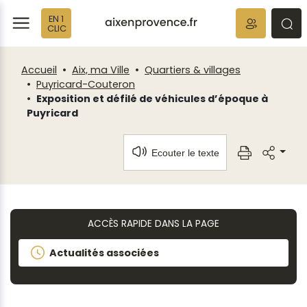
Fenêtre
Panneau de gestion des cookies
EN 1
de
ermer
rmer
rmer
CLIC
chat
Accueil
Aix, ma Ville
Quartiers & villages
Puyricard-Couteron
Exposition et défilé de véhicules d’époque à
Puyricard
Ecouter le texte
ACCÈS RAPIDE DANS LA PAGE
Actualités associées