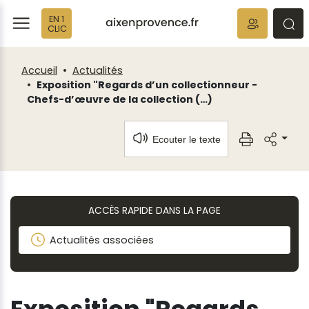
Fenêtre
Panneau de gestion des cookies
EN 1
de
ermer
rmer
rmer
CLIC
chat
Accueil
Actualités
Exposition "Regards d’un collectionneur -
Chefs-d’œuvre de la collection (…)
Ecouter le texte
ACCÈS RAPIDE DANS LA PAGE
Actualités associées