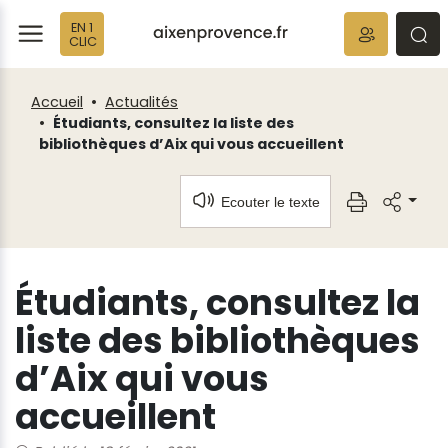
Fenêtre
Panneau de gestion des cookies
EN 1
de
ermer
rmer
rmer
CLIC
chat
Accueil
Actualités
Étudiants, consultez la liste des
bibliothèques d’Aix qui vous accueillent
Ecouter le texte
Étudiants, consultez la
liste des bibliothèques
d’Aix qui vous
accueillent