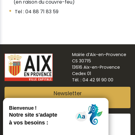
(en raison du couvre-feu)
Tel : 04 88 71 83 59
Mairie d’Aix-en-Provence
CS 30715
13616 Aix-en-Provence
Cedex 01
Tél. : 04 42 91 90 00
Newsletter
Abonnez-vous
Suivre
Aix ma ville