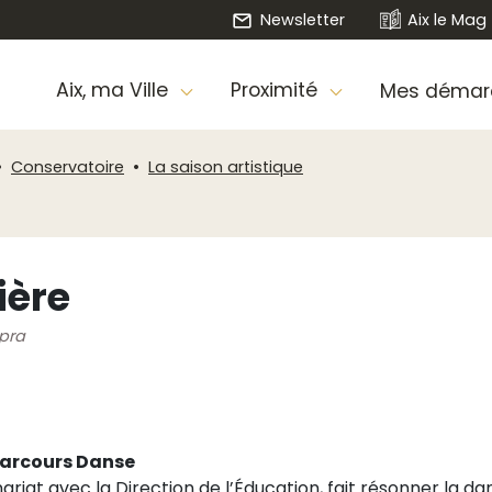
Newsletter
Aix le Mag
Aix, ma Ville
Proximité
Mes démar
Conservatoire
La saison artistique
ière
mpra
 Parcours Danse
ariat avec la Direction de l’Éducation, fait résonner la da