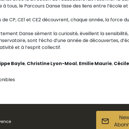
 à tous, le Parcours Danse tisse des liens entre l’école e
ts de CP, CE1 et CE2 découvrent, chaque année, la force d
ement Danse sèment la curiosité, éveillent la sensibilité,
onservatoire, sont l’écho d’une année de découvertes, d’é
ivité et à l’esprit collectif.
ippe Bayle
,
Christine Lyon-Moal
,
Emilie Maurie
,
Cécil
onibles
New
ovence
Abon