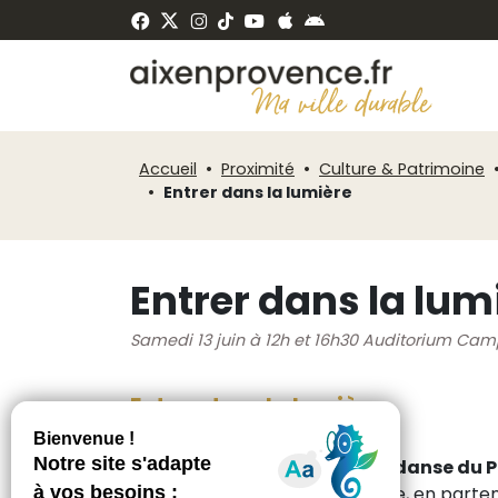
Fenêtre
Panneau de gestion des cookies
de
ermer
chat
Accueil
Proximité
Culture & Patrimoine
Entrer dans la lumière
Entrer dans la lum
Samedi 13 juin à 12h et 16h30 Auditorium Ca
Entrer dans la lumière
Restitutions des ateliers de danse du
Depuis dix ans, le Conservatoire, en parten