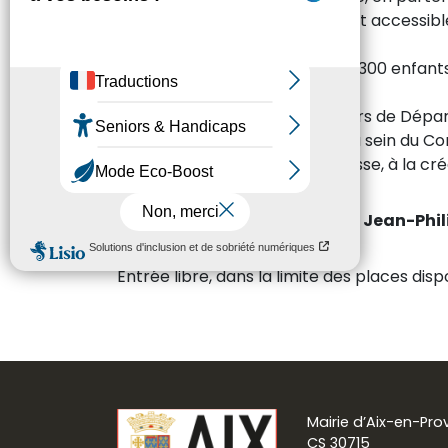
Né d’une volonté de rendre l’art accessible
et la sensibilité.
À travers ce dispositif, près de 300 enfan
joie de créer ensemble.
Dans les classes, les professeurs de Départ
Ces restitutions, présentées au sein du C
tissés : un hommage à la jeunesse, à la créat
Chorégraphies :
Karine Aznar, Jean-Phil
Entrée libre, dans la limite des places disp
Mairie d’Aix-en-Pr
CS 30715