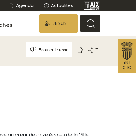
Agenda
Actualités
JE SUIS
ches
Ecouter le texte
EN 1
CLIC
nse au cœur de onze écoles de la Ville.