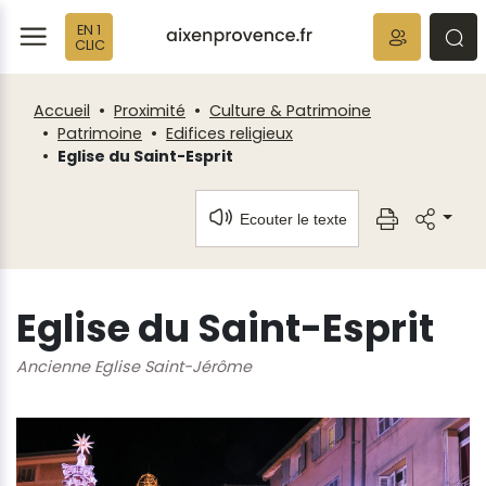
Fenêtre
Panneau de gestion des cookies
EN 1
de
ermer
rmer
rmer
CLIC
chat
Accueil
Proximité
Culture & Patrimoine
Patrimoine
Edifices religieux
Eglise du Saint-Esprit
Ecouter le texte
Eglise du Saint-Esprit
Ancienne Eglise Saint-Jérôme