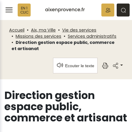
Fenêtre
Panneau de gestion des cookies
EN 1
de
ermer
rmer
rmer
CLIC
chat
Accueil
Aix, ma Ville
Vie des services
Missions des services
Services administratifs
Direction gestion espace public, commerce
et artisanat
Ecouter le texte
Direction gestion
espace public,
commerce et artisanat