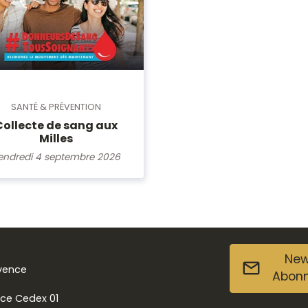
SANTÉ & PRÉVENTION
Collecte de sang aux
Milles
endredi 4 septembre 2026
New
ovence
Abon
nce Cedex 01