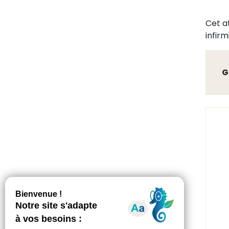
Cet a
infirm
G