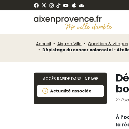
Fenêtre
Panneau de gestion des cookies
de
ermer
chat
Accueil
Aix, ma Ville
Quartiers & villages
Dépistage du cancer colorectal - Ateli
Dé
ACCÈS RAPIDE DANS LA PAGE
bo
Actualité associée
Pub
À l’
la ré