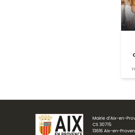
V
Mairie d’Aix-en-Pr
CS 30715
13616 Aix-en-Prove