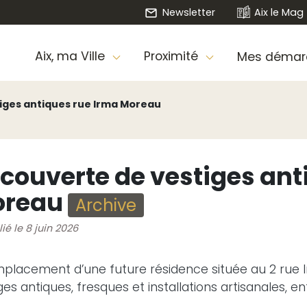
Newsletter
Aix le Mag
Aix, ma Ville
Proximité
Mes démar
iges antiques rue Irma Moreau
couverte de vestiges ant
oreau
Archive
ié le 8 juin 2026
mplacement d’une future résidence située au 2 rue I
ges antiques, fresques et installations artisanales, e