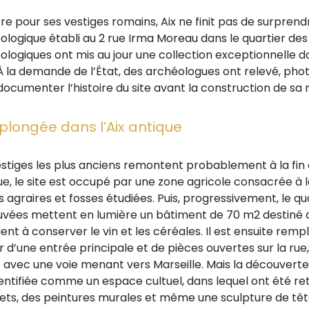
e pour ses vestiges romains, Aix ne finit pas de surprendre
ologique établi au 2 rue Irma Moreau dans le quartier des 
logiques ont mis au jour une collection exceptionnelle data
 À la demande de l’État, des archéologues ont relevé, pho
documenter l’histoire du site avant la construction de sa 
plongée dans l’Aix antique
estiges les plus anciens remontent probablement à la fin d
e, le site est occupé par une zone agricole consacrée à 
 agraires et fosses étudiées. Puis, progressivement, le qu
uvées mettent en lumière un bâtiment de 70 m2 destiné a
ent à conserver le vin et les céréales. Il est ensuite rem
r d’une entrée principale et de pièces ouvertes sur la rue
t avec une voie menant vers Marseille. Mais la découvert
entifiée comme un espace cultuel, dans lequel ont été ret
ets, des peintures murales et même une sculpture de têt