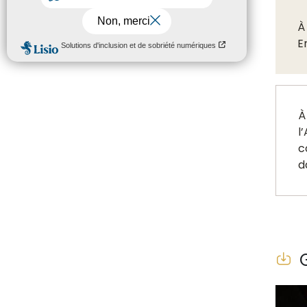
À
E
À
l
c
d
G