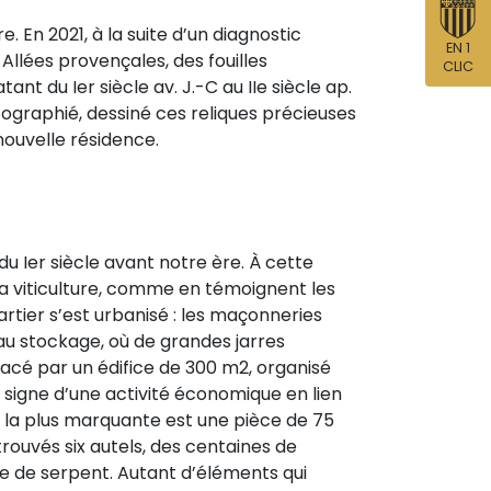
. En 2021, à la suite d’un diagnostic
EN 1
Allées provençales, des fouilles
CLIC
nt du Ier siècle av. J.-C au IIe siècle ap.
tographié, dessiné ces reliques précieuses
nouvelle résidence.
u Ier siècle avant notre ère. À cette
la viticulture, comme en témoignent les
artier s’est urbanisé : les maçonneries
u stockage, où de grandes jarres
placé par un édifice de 300 m2, organisé
, signe d’une activité économique en lien
e la plus marquante est une pièce de 75
rouvés six autels, des centaines de
e de serpent. Autant d’éléments qui