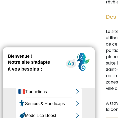
révèle
Des 
Le sit
utili
de ce 
parti
place
suite
Saint-
restr
zones 
ville 
À trav
la co