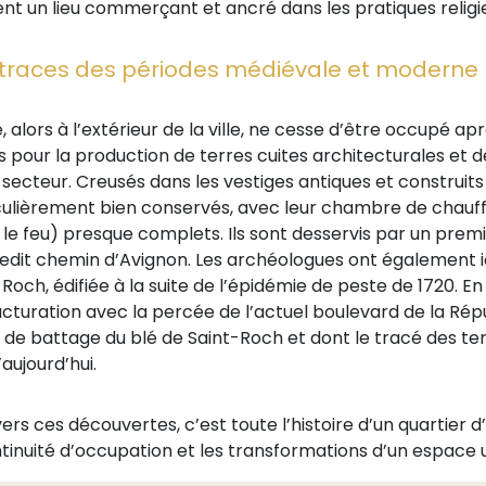
nt un lieu commerçant et ancré dans les pratiques religieu
traces des périodes médiévale et moderne
e, alors à l’extérieur de la ville, ne cesse d’être occupé a
sés pour la production de terres cuites architecturales et 
secteur. Creusés dans les vestiges antiques et construits 
culièrement bien conservés, avec leur chambre de chauffe e
 le feu) presque complets. Ils sont desservis par un prem
 ledit chemin d’Avignon. Les archéologues ont également id
Roch, édifiée à la suite de l’épidémie de peste de 1720. En
ucturation avec la percée de l’actuel boulevard de la Répub
de battage du blé de Saint-Roch et dont le tracé des terra
d’aujourd’hui.
ers ces découvertes, c’est toute l’histoire d’un quartier d
ntinuité d’occupation et les transformations d’un espace u