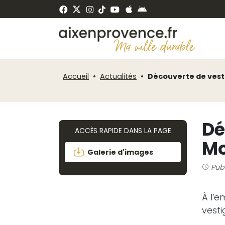
Fenêtre
Panneau de gestion des cookies
de
ermer
chat
Accueil
Actualités
Découverte de vest
Dé
ACCÈS RAPIDE DANS LA PAGE
M
Galerie d'images
Publ
À l’e
vesti