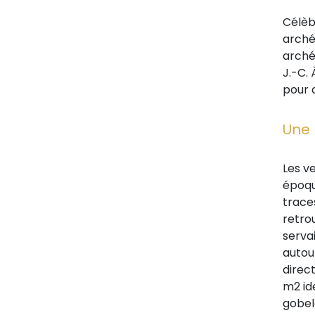
Célèbr
arché
archéo
J.-C.
pour 
Une 
Les v
époqu
traces
retro
servai
autou
direc
m2 id
gobel