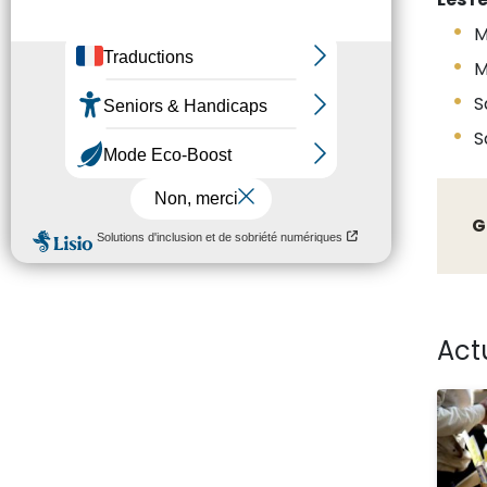
Me
Me
Sa
S
G
Act