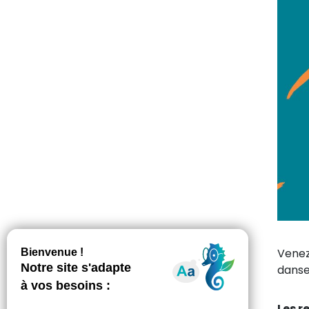
Venez
danse
Les r