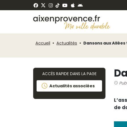
Fenêtre
Panneau de gestion des cookies
de
ermer
chat
Accueil
Actualités
Dansons aux Allées 
Da
ACCÈS RAPIDE DANS LA PAGE
Pub
Actualités associées
L’as
de d