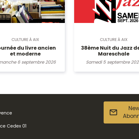
CULTURE À AIX
CULTURE À AIX
urnée du livre ancien
38ème Nuit du Jazz de
et moderne
Mareschale
manche 6 septembre 2026
Samedi 5 septembre 20
New
ovence
Abon
nce Cedex 01