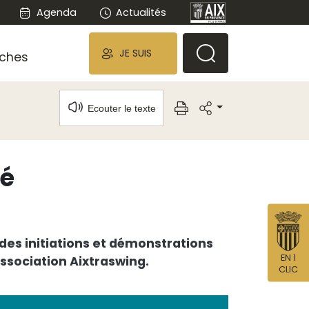
Agenda
Actualités
JE SUIS
ches
Ecouter le texte
té
es initiations et démonstrations
EN 1
association Aixtraswing.
CLIC