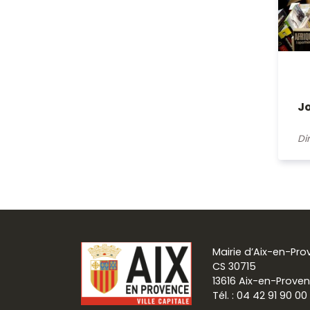
Jo
Di
Mairie d’Aix-en-Pr
CS 30715
13616 Aix-en-Prove
Tél. : 04 42 91 90 00