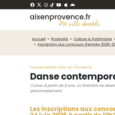
Fenêtre
Panneau de gestion des cookies
de
ermer
chat
Accueil
Proximité
Culture & Patrimoine
Inscription aux concours d’entrée 2026-2
Conservatoire d’Aix-en-Provence
Danse contempor
Cursus à partir de 8 ans. La Direction se rése
personnellement.
Les inscriptions aux conco