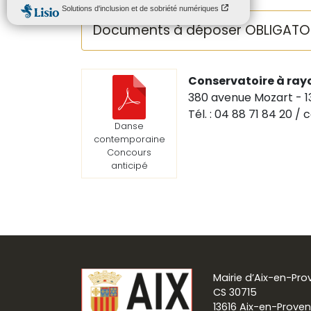
Documents à déposer OBLIGATOIRE
Conservatoire à ray
380 avenue Mozart - 
Tél. : 04 88 71 84 20 
Danse
contemporaine
Concours
anticipé
Mairie d’Aix-en-Pr
CS 30715
13616 Aix-en-Prove