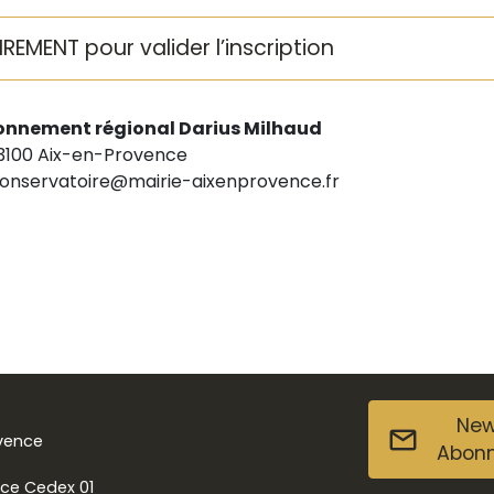
MENT pour valider l’inscription
onnement régional Darius Milhaud
13100 Aix-en-Provence
/ conservatoire@mairie-aixenprovence.fr
New
ovence
Abon
nce Cedex 01