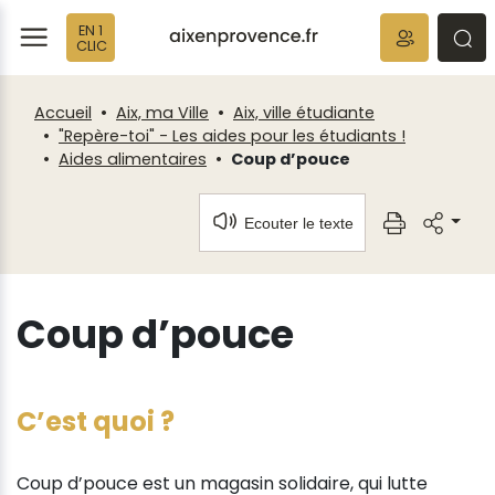
Fenêtre
Panneau de gestion des cookies
EN 1
de
ermer
rmer
rmer
CLIC
chat
Accueil
Aix, ma Ville
Aix, ville étudiante
"Repère-toi" - Les aides pour les étudiants !
Aides alimentaires
Coup d’pouce
Ecouter le texte
Coup d’pouce
C’est quoi ?
Coup d’pouce est un magasin solidaire, qui lutte