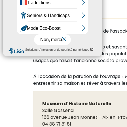
Par
Claude Siméon
, Président de l’associ
Comment les savoirs populaires et savant
Ce terme autrefois attribué à des populatio
usages que faisait l’ancienne société prove
À l’occasion de la parution de l’ouvrage «
H
entretenir sa maison et rêver à travers l
Muséum d’Histoire Naturelle
Salle Gassendi
166 avenue Jean Monnet - Aix en-Pr
04 88 71 81 81