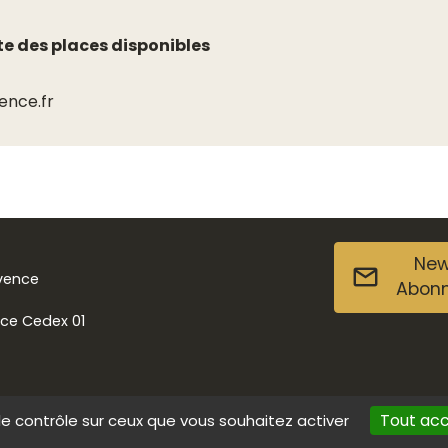
ite des places disponibles
nce.fr
New
ovence
Abon
nce Cedex 01
Tout ac
le contrôle sur ceux que vous souhaitez activer
s
Données personnelles
Contact
Accessibilité : non conforme