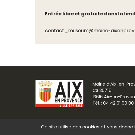
Entrée libre et gratuite dans la lim
contact_museum@mairie-aixenprove
Mairie d’Aix-en-Pr
CS 30715
13616 Aix-en-Prove
Tél. : 04 42 91 90 00
Ce site utilise des cookies et vous donne 
Communication
Mentions légale