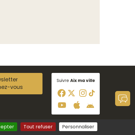
sletter
Suivre
Aix ma ville
nez-vous
cepter
Tout refuser
Personnaliser
Aide à la navigation
Plan du site