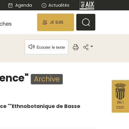
Agenda
Actualités
JE SUIS
ches
Ecouter le texte
vence"
Archive
EN 1
ence ""Ethnobotanique de Basse
CLIC