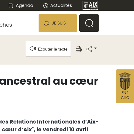
Agenda
Actualités
JE SUIS
ches
Ecouter le texte
t ancestral au cœur
EN 1
CLIC
es Relations Internationales d’Aix-
œur d’Aix", le vendredi 10 avril