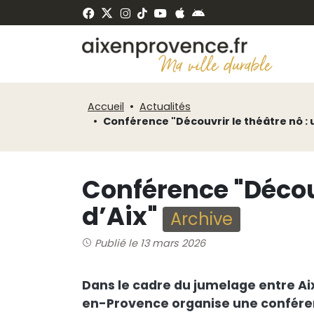
Fenêtre
Panneau de gestion des cookies
de
ermer
chat
Accueil
Actualités
Conférence "Découvrir le théâtre nô : 
Conférence "Découv
d’Aix"
Archive
Publié le 13 mars 2026
Dans le cadre du jumelage entre Ai
en-Provence organise une conférence