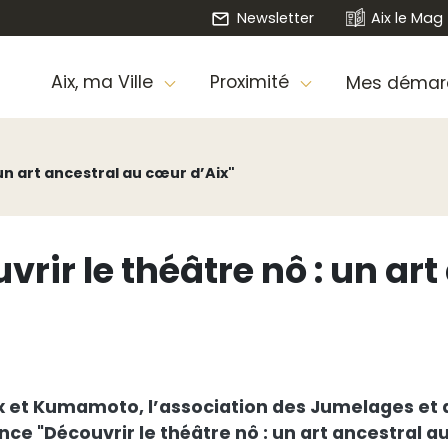
Newsletter
Aix le Mag
Aix, ma Ville
Proximité
Mes démar
un art ancestral au cœur d’Aix"
rir le théâtre nô : un ar
x et Kumamoto, l’association des Jumelages et d
 "Découvrir le théâtre nô : un art ancestral au c