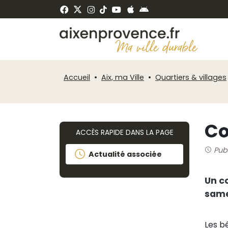
Fenêtre
Panneau de gestion des cookies
de
ermer
chat
Accueil
Aix, ma Ville
Quartiers & villages
Co
ACCÈS RAPIDE DANS LA PAGE
Pub
Actualité associée
Un co
same
Les b