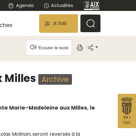
Agenda
Actualités
JE SUIS
ches
Ecouter le texte
x Milles
Archive
inte Marie-Madeleine aux Milles, le
EN 1
CLIC
las Molinari, seront reversés à la