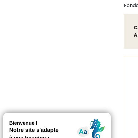
Fonda
C
A