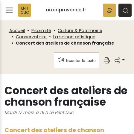
Fenêtre
Panneau de gestion des cookies
EN 1
de
ermer
rmer
rmer
CLIC
chat
Accueil
Proximité
Culture & Patrimoine
Conservatoire
La saison artistique
Concert des ateliers de chanson française
Ecouter le texte
Concert des ateliers de
chanson française
Mardi 17 mars à 19 h Le Petit Duc
Concert des ateliers de chanson