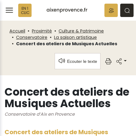
Fenêtre
Panneau de gestion des cookies
EN 1
de
ermer
rmer
rmer
CLIC
chat
Accueil
Proximité
Culture & Patrimoine
Conservatoire
La saison artistique
Concert des ateliers de Musiques Actuelles
Ecouter le texte
Concert des ateliers de
Musiques Actuelles
Conservatoire d’Aix en Provence
Concert des ateliers de Musiques