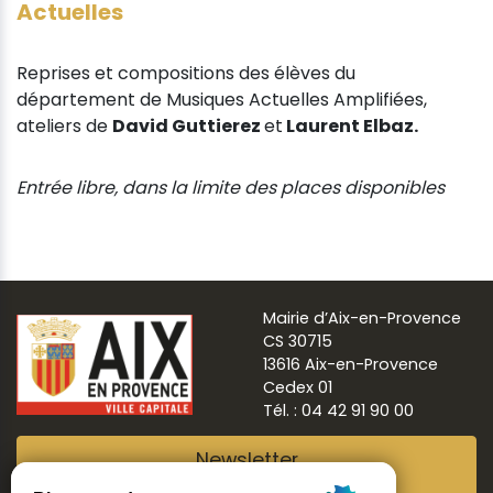
Actuelles
Reprises et compositions des élèves du
département de Musiques Actuelles Amplifiées,
ateliers de
David Guttierez
et
Laurent Elbaz.
Entrée libre, dans la limite des places disponibles
Mairie d’Aix-en-Provence
CS 30715
13616 Aix-en-Provence
Cedex 01
Tél. : 04 42 91 90 00
Newsletter
Abonnez-vous