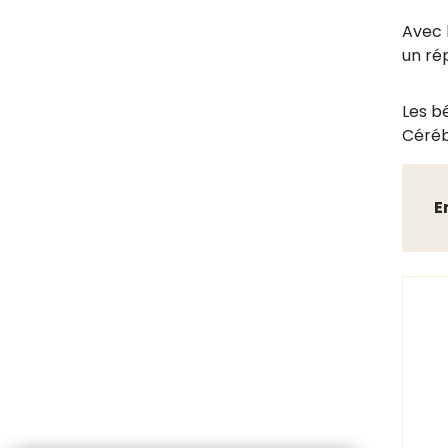
Avec 
un ré
Les b
Céréb
E