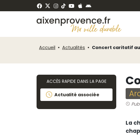
Fenêtre
Panneau de gestion des cookies
de
ermer
chat
Accueil
Actualités
Concert caritatif au
Co
ACCÈS RAPIDE DANS LA PAGE
Ar
Actualité associée
Pub
La ch
chap