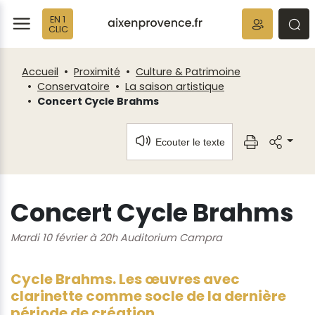
Panneau de gestion des cookies
EN 1
ermer
rmer
rmer
CLIC
Accueil
Proximité
Culture & Patrimoine
Conservatoire
La saison artistique
Concert Cycle Brahms
Ecouter le texte
Concert Cycle Brahms
Mardi 10 février à 20h Auditorium Campra
Cycle Brahms. Les œuvres avec
clarinette comme socle de la dernière
période de création