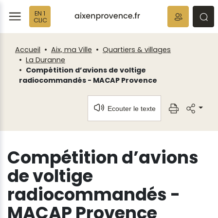
Fenêtre
Panneau de gestion des cookies
EN 1
de
ermer
rmer
rmer
CLIC
chat
Accueil
Aix, ma Ville
Quartiers & villages
La Duranne
Compétition d’avions de voltige
radiocommandés - MACAP Provence
Ecouter le texte
Compétition d’avions
de voltige
radiocommandés -
MACAP Provence