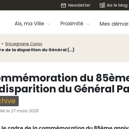
Newsletter
Aix le Mag
Aix, ma Ville
Proximité
Mes démar
Encagnane Corsy
de la disparition du Général (…)
mmémoration du 85ème 
 disparition du Général Pa
chive
lié le 27 mars 2026
 le cadre de la commémoration du 85ème anniver