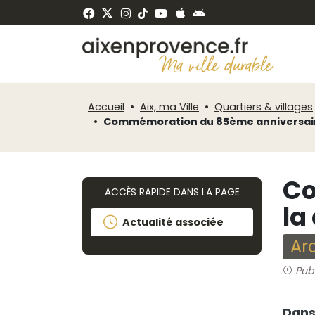
Fenêtre
Panneau de gestion des cookies
de
ermer
chat
Accueil
Aix, ma Ville
Quartiers & villages
Commémoration du 85ème anniversaire 
Co
ACCÈS RAPIDE DANS LA PAGE
la
Actualité associée
Ar
Pub
Dans