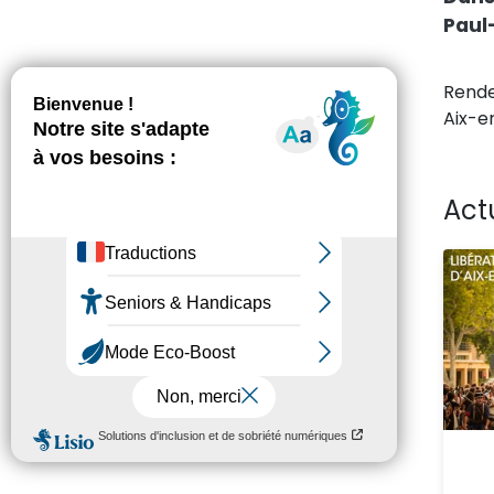
Paul-
Rende
Aix-e
Act