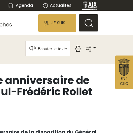
Agenda
Actualités
JE SUIS
ches
Ecouter le texte
anniversaire de
EN 1
CLIC
ul-Frédéric Rollet
saire de la disparition du Général