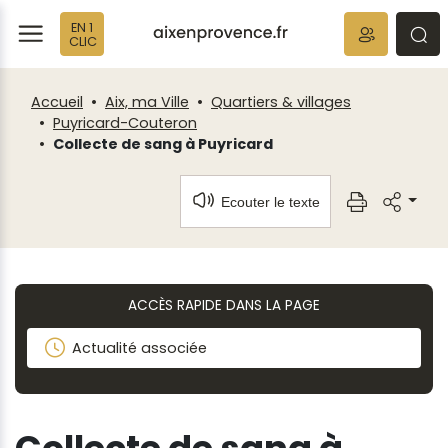
Fenêtre
Panneau de gestion des cookies
EN 1
de
ermer
rmer
rmer
CLIC
chat
Accueil
Aix, ma Ville
Quartiers & villages
Puyricard-Couteron
Collecte de sang à Puyricard
Ecouter le texte
ACCÈS RAPIDE DANS LA PAGE
Actualité associée