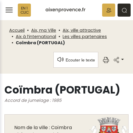
Fenêtre
Panneau de gestion des cookies
EN 1
de
ermer
rmer
rmer
CLIC
chat
Accueil
Aix, ma Ville
Aix, ville attractive
Aix à l’international
Les villes partenaires
Coïmbra (PORTUGAL)
Ecouter le texte
Coïmbra (PORTUGAL)
Accord de jumelage : 1985
Nom de la ville : Coïmbra