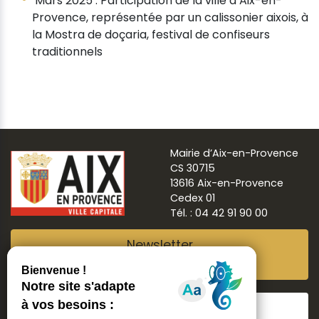
Mars 2025 : Participation de la ville d’Aix-en-
Provence, représentée par un calissonier aixois, à
la Mostra de doçaria, festival de confiseurs
traditionnels
Mairie d’Aix-en-Provence
CS 30715
13616 Aix-en-Provence
Cedex 01
Tél. : 04 42 91 90 00
Newsletter
Abonnez-vous
Suivre
Aix ma ville