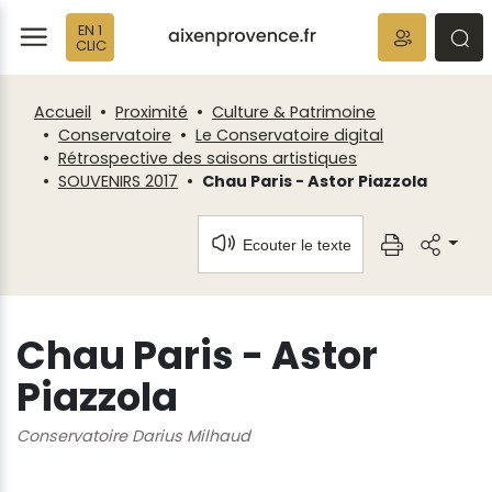
Fenêtre
Panneau de gestion des cookies
EN 1
de
ermer
rmer
rmer
CLIC
chat
Accueil
Proximité
Culture & Patrimoine
Conservatoire
Le Conservatoire digital
Rétrospective des saisons artistiques
SOUVENIRS 2017
Chau Paris - Astor Piazzola
Ecouter le texte
Chau Paris - Astor
Piazzola
Conservatoire Darius Milhaud