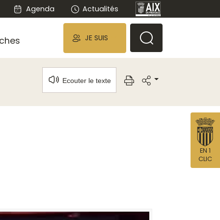
Agenda
Actualités
JE SUIS
ches
Ecouter le texte
EN 1
CLIC