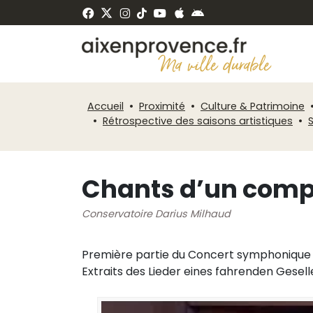
Fenêtre
Panneau de gestion des cookies
de
ermer
chat
Accueil
Proximité
Culture & Patrimoine
Rétrospective des saisons artistiques
Chants d’un comp
Conservatoire Darius Milhaud
Première partie du Concert symphonique e
Extraits des Lieder eines fahrenden Gesel