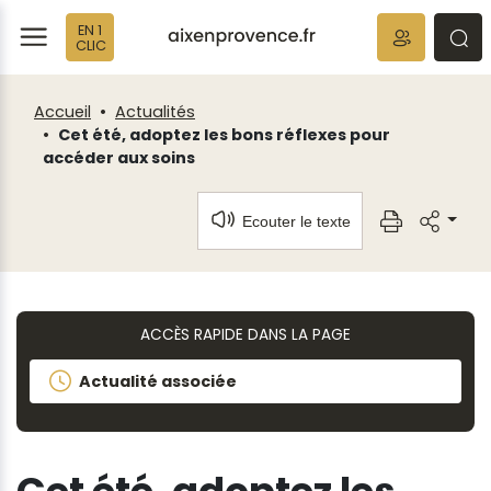
Fenêtre
Panneau de gestion des cookies
EN 1
de
ermer
rmer
rmer
CLIC
chat
Accueil
Actualités
Cet été, adoptez les bons réflexes pour
accéder aux soins
Ecouter le texte
ACCÈS RAPIDE DANS LA PAGE
Actualité associée