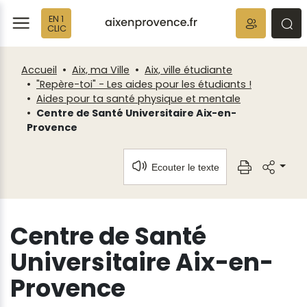
Fenêtre
Panneau de gestion des cookies
EN 1
de
ermer
rmer
rmer
CLIC
chat
Accueil
Aix, ma Ville
Aix, ville étudiante
"Repère-toi" - Les aides pour les étudiants !
Aides pour ta santé physique et mentale
Centre de Santé Universitaire Aix-en-
Provence
Ecouter le texte
Centre de Santé
Universitaire Aix-en-
Provence