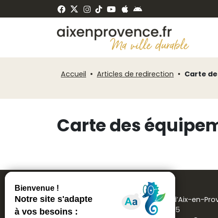
Fenêtre
Panneau de gestion des cookies
de
ermer
chat
Accueil
Articles de redirection
Carte de
Carte des équipeme
Mairie d’Aix-en-Pr
CS 30715