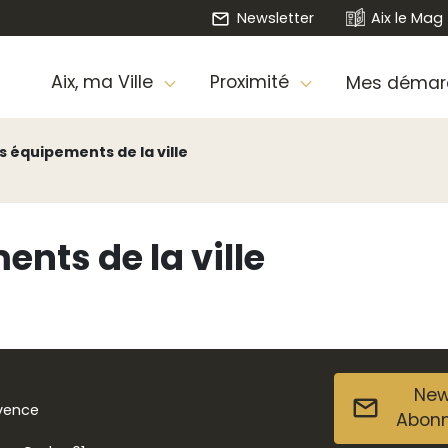
Newsletter
Aix le Mag
Aix, ma Ville
Proximité
Mes démar
s équipements de la ville
nts de la ville
New
ovence
Abon