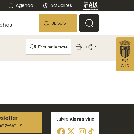
Agenda
Actualités
JE SUIS
ches
Ecouter le texte
EN 1
CLIC
sletter
Suivre
Aix ma ville
nez-vous