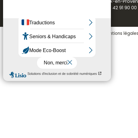
13616 Aix-en-Prove
Tél. : 04 42 91 90 00
Communication
Mentions légale