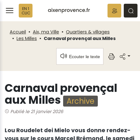
Fenêtre
Panneau de gestion des cookies
EN 1
de
ermer
rmer
rmer
CLIC
chat
Accueil
Aix, ma Ville
Quartiers & villages
Les Milles
Carnaval provençal aux Milles
Ecouter le texte
Carnaval provençal
aux Milles
Archive
Publié le 21 janvier 2026
Lou Roudelet dei Mielo vous donne rendez-
vous sur le cours Marcel Brémond, le samedi