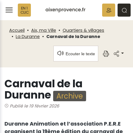
Fenêtre
Panneau de gestion des cookies
EN 1
de
ermer
rmer
rmer
CLIC
chat
Accueil
Aix, ma Ville
Quartiers & villages
La Duranne
Carnaval de la Duranne
Ecouter le texte
Carnaval de la
Duranne
Archive
Publié le 19 février 2026
Duranne Animation et l’association P.E.R.E
organisent la 19ème édition du carnaval de