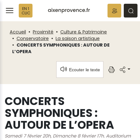
Fenêtre
Panneau de gestion des cookies
EN 1
de
ermer
rmer
rmer
CLIC
chat
Accueil
Proximité
Culture & Patrimoine
Conservatoire
La saison artistique
CONCERTS SYMPHONIQUES : AUTOUR DE
L’OPERA
Ecouter le texte
CONCERTS
SYMPHONIQUES :
AUTOUR DE L’OPERA
Samedi 7 février 20h, Dimanche 8 février 17h. Auditorium