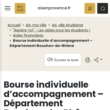
Fenêtre
Panneau de gestion des cookies
EN 1
de
ermer
rmer
rmer
CLIC
chat
Accueil
Aix, ma Ville
Aix, ville étudiante
"Repère-toi" - Les aides pour les étudiants !
Aides financières
Bourse individuelle d’accompagnement –
Département Bouches-du-Rhône
Ecouter le texte
Bourse individuelle
d’accompagnement –
Département