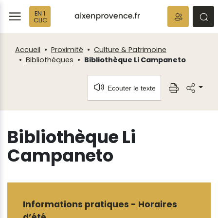
Fenêtre
Panneau de gestion des cookies
EN 1
de
ermer
rmer
rmer
CLIC
chat
Accueil
Proximité
Culture & Patrimoine
Bibliothèques
Bibliothèque Li Campaneto
Ecouter le texte
Bibliothèque Li
Campaneto
Informations pratiques - Horaires
d’été