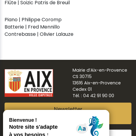
Flûte | Soizic Patris de Breuil
Piano | Philippe Coromp
Batterie | Fred Mennillo
Contrebasse | Olivier Lalauze
Mairie d’Aix-en-Provence
CS 30715
13616 Aix-en-Provence
Cedex 01
Tél. : 04 42 91 90 00
Newsletter
Abonnez-vous