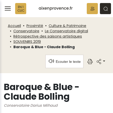
Fenêtre
Panneau de gestion des cookies
EN 1
de
ermer
rmer
rmer
CLIC
chat
Accueil
Proximité
Culture & Patrimoine
Conservatoire
Le Conservatoire digital
Rétrospective des saisons artistiques
SOUVENIRS 2019
Baroque & Blue - Claude Bolling
Ecouter le texte
Baroque & Blue -
Claude Bolling
Conservatoire Darius Milhaud