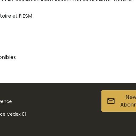
oire et l’IESM
onibles
New
ovence
Abon
nce Cedex 01