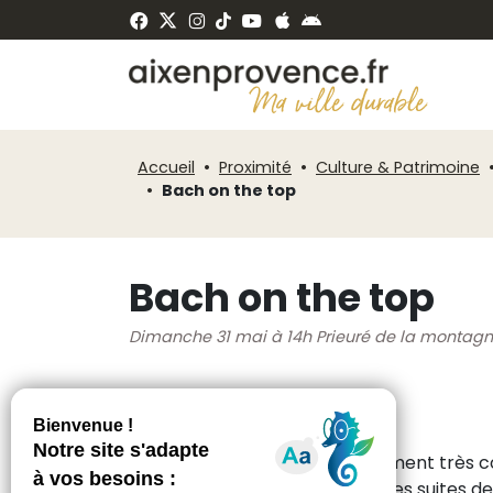
Panneau de gestion des cookies
ermer
Accueil
Proximité
Culture & Patrimoine
Bach on the top
Bach on the top
Dimanche 31 mai à 14h Prieuré de la montagn
Bach on the top
Les violoncellistes sont décidément très 
interpréter les quatre premières suites 