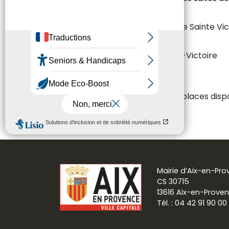
En partenariat avec les Amis de Sainte Vict
Prieuré de la montagne Sainte-Victoire
(13126 Vauvenargues)
Entrée libre, dans la limite des places disp
Mairie d’Aix-en-Pr
CS 30715
13616 Aix-en-Prove
Tél. : 04 42 91 90 00