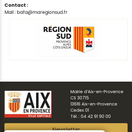
Contact :
Mail : bafa@maregionsud.fr
Mairie d’Aix-en-Provence
CS 30715
13616 Aix-en-Provence
Cedex 01
Tél. : 04 42 91 90 00
Newsletter