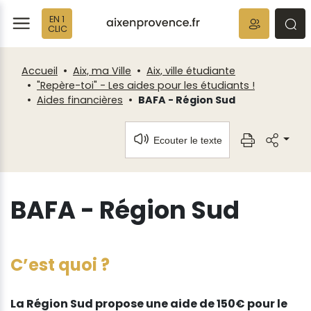
Fenêtre
Panneau de gestion des cookies
EN 1
de
ermer
rmer
rmer
CLIC
chat
Accueil
Aix, ma Ville
Aix, ville étudiante
"Repère-toi" - Les aides pour les étudiants !
Aides financières
BAFA - Région Sud
Ecouter le texte
BAFA - Région Sud
C’est quoi ?
La Région Sud propose une aide de 150€ pour le