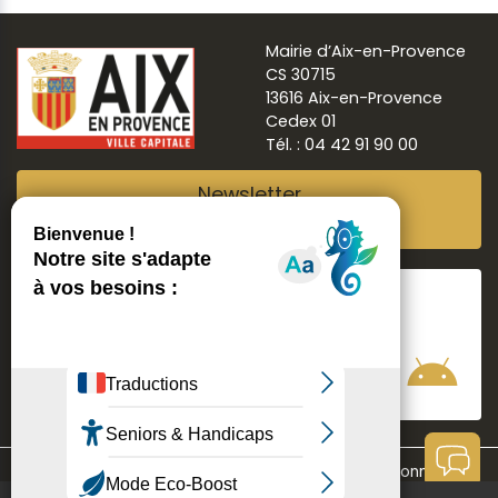
Mairie d’Aix-en-Provence
CS 30715
13616 Aix-en-Provence
Cedex 01
Tél. : 04 42 91 90 00
Newsletter
Abonnez-vous
Suivre
Aix ma ville
Communication
Mentions légales
Données personnelles