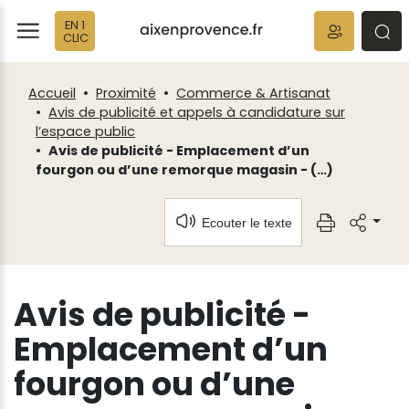
Fenêtre
Panneau de gestion des cookies
EN 1
de
ermer
rmer
rmer
CLIC
chat
Accueil
Proximité
Commerce & Artisanat
Avis de publicité et appels à candidature sur
l’espace public
Avis de publicité - Emplacement d’un
fourgon ou d’une remorque magasin - (…)
Ecouter le texte
Avis de publicité -
Emplacement d’un
fourgon ou d’une