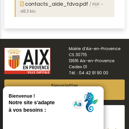
contacts_aide_fdva.pdf
/
PDF
-
48.3 kio
Mairie d’Aix-en-Provence
CS 30715
13616 Aix-en-Provence
Cedex 01
Tél. : 04 42 91 90 00
Newsletter
Abonnez-vous
Suivre
Aix ma ville