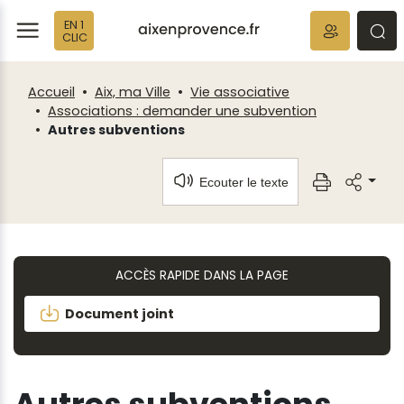
Fenêtre
Panneau de gestion des cookies
EN 1
de
ermer
rmer
rmer
CLIC
chat
Accueil
Aix, ma Ville
Vie associative
Associations : demander une subvention
Autres subventions
Ecouter le texte
ACCÈS RAPIDE DANS LA PAGE
Document joint