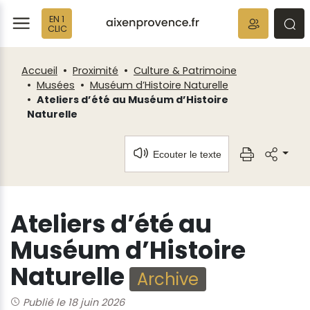
Fenêtre
Panneau de gestion des cookies
EN 1
de
ermer
rmer
rmer
CLIC
chat
Accueil
Proximité
Culture & Patrimoine
Musées
Muséum d’Histoire Naturelle
Ateliers d’été au Muséum d’Histoire
Naturelle
Ecouter le texte
Ateliers d’été au
Muséum d’Histoire
Naturelle
Archive
Publié le 18 juin 2026