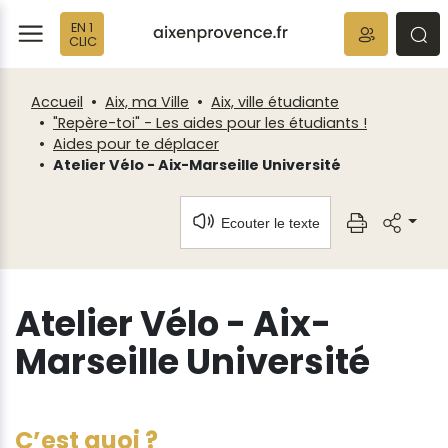
Fenêtre
Panneau de gestion des cookies
EN 1
de
ermer
rmer
rmer
CLIC
chat
Accueil
Aix, ma Ville
Aix, ville étudiante
"Repère-toi" - Les aides pour les étudiants !
Aides pour te déplacer
Atelier Vélo - Aix-Marseille Université
Ecouter le texte
Atelier Vélo - Aix-
Marseille Université
C’est quoi ?