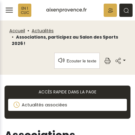
Fenêtre
Panneau de gestion des cookies
EN 1
de
ermer
rmer
rmer
CLIC
chat
Accueil
Actualités
Associations, participez au Salon des Sports
2026 !
Ecouter le texte
ACCÈS RAPIDE DANS LA PAGE
Actualités associées