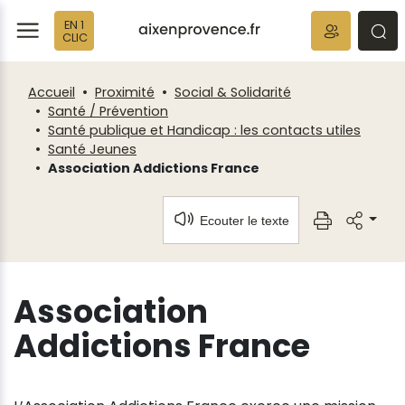
Panneau de gestion des cookies
EN 1
ermer
rmer
rmer
CLIC
Accueil
Proximité
Social & Solidarité
Santé / Prévention
Santé publique et Handicap : les contacts utiles
Santé Jeunes
Association Addictions France
Ecouter le texte
Association
Addictions France