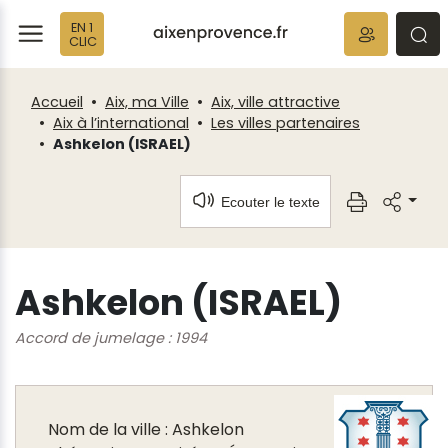
Fenêtre
Panneau de gestion des cookies
EN 1
de
ermer
rmer
rmer
CLIC
chat
Accueil
Aix, ma Ville
Aix, ville attractive
Aix à l’international
Les villes partenaires
Ashkelon (ISRAEL)
Ecouter le texte
Ashkelon (ISRAEL)
Accord de jumelage : 1994
Nom de la ville : Ashkelon