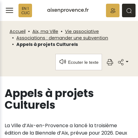
Fenêtre
Panneau de gestion des cookies
EN 1
de
ermer
rmer
rmer
CLIC
chat
Accueil
Aix, ma Ville
Vie associative
Associations : demander une subvention
Appels à projets Culturels
Ecouter le texte
Appels à projets
Culturels
La Ville d’Aix-en-Provence a lancé la troisième
édition de la Biennale d’Aix, prévue pour 2026. Deux