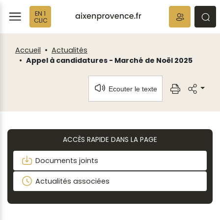
Fenêtre
Panneau de gestion des cookies
EN 1
de
ermer
rmer
rmer
CLIC
chat
Accueil
Actualités
Appel à candidatures - Marché de Noël 2025
Ecouter le texte
ACCÈS RAPIDE DANS LA PAGE
Documents joints
Actualités associées