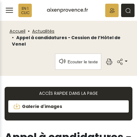
Fenêtre
Panneau de gestion des cookies
EN 1
de
ermer
rmer
rmer
CLIC
chat
Accueil
Actualités
Appel à candidatures - Cession de l’Hôtel de
Venel
Ecouter le texte
ACCÈS RAPIDE DANS LA PAGE
Galerie d'images