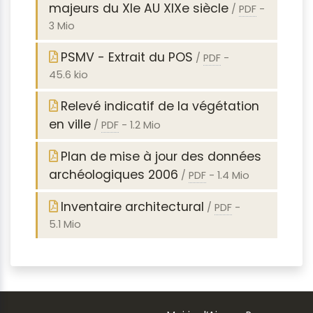
majeurs du XIe AU XIXe siècle
/
PDF
-
3 Mio
PSMV - Extrait du POS
/
PDF
-
45.6 kio
Relevé indicatif de la végétation
en ville
/
PDF
-
1.2 Mio
Plan de mise à jour des données
archéologiques 2006
/
PDF
-
1.4 Mio
Inventaire architectural
/
PDF
-
5.1 Mio