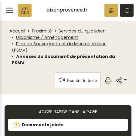
Fenêtre
Panneau de gestion des cookies
EN 1
de
ermer
rmer
rmer
CLIC
chat
Accueil
Proximité
Services du quotidien
Urbanisme / Aménagement
Plan de Sauvegarde et de Mise en Valeur
(PSMV)
Annexes du document de présentation du
PSMV
Ecouter le texte
ACCÈS RAPIDE DANS LA PAGE
Documents joints