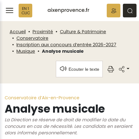
Fenêtre
Panneau de gestion des cookies
EN 1
de
ermer
rmer
rmer
CLIC
chat
Accueil
Proximité
Culture & Patrimoine
Conservatoire
Inscription aux concours d’entrée 2026-2027
Musique
Analyse musicale
Ecouter le texte
Conservatoire d’Aix-en-Provence
Analyse musicale
La Direction se réserve de droit de modifier la date du
concours en cas de nécessité. Les candidats en seraient
alors informés personnellement.